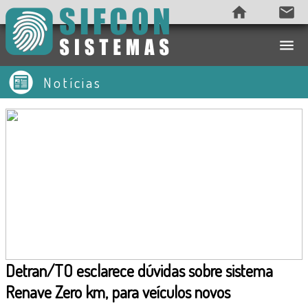
home
email
menu
Notícias
Empresa
Notícias
Produtos
Vídeos
Contato
Acesso
Detran/TO esclarece dúvidas sobre sistema
Renave Zero km, para veículos novos