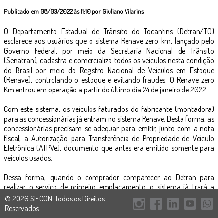
Publicado em 08/03/2022 às 11:10 por Giuliano Vilarins
O Departamento Estadual de Trânsito do Tocantins (Detran/TO)
esclarece aos usuários que o sistema Renave zero km, lançado pelo
Governo Federal, por meio da Secretaria Nacional de Trânsito
(Senatran), cadastra e comercializa todos os veículos nesta condição
do Brasil por meio do Registro Nacional de Veículos em Estoque
(Renave), controlando o estoque e evitando fraudes. O Renave zero
Km entrou em operação a partir do último dia 24 de janeiro de 2022.
Com este sistema, os veículos faturados do fabricante (montadora)
para as concessionárias já entram no sistema Renave. Desta forma, as
concessionárias precisam se adequar para emitir, junto com a nota
fiscal, a Autorização para Transferência de Propriedade de Veículo
Eletrônica (ATPVe), documento que antes era emitido somente para
veículos usados.
Dessa forma, quando o comprador comparecer ao Detran para
realizar o serviço de primeiro emplacamento, o sistema já trará a
informação da concessionária que vendeu o veículo e do proprietário
© 2026 SIFCON. Todos os Direitos
que o comprou. Não sendo necessária a ATPV física para este
Reservados.
procedimento.